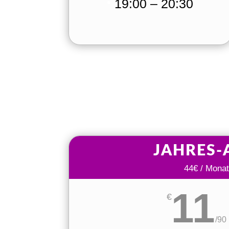
19:00 – 20:30
JAHRES-
44€ / Monat
11
€
/
90