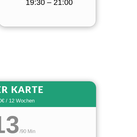
19:30 – 21:00
ER KARTE
0€ / 12 Wochen
13
/
90 Min