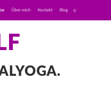
ise
Über mich
Kontakt
Blog
LF
NALYOGA.