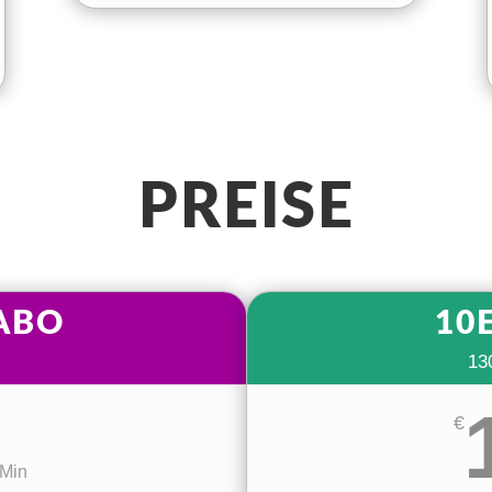
PREISE
ABO
10
13
€
 Min