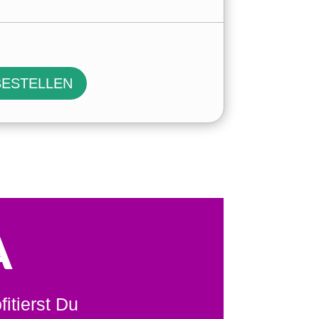
BESTELLEN
A
fitierst Du