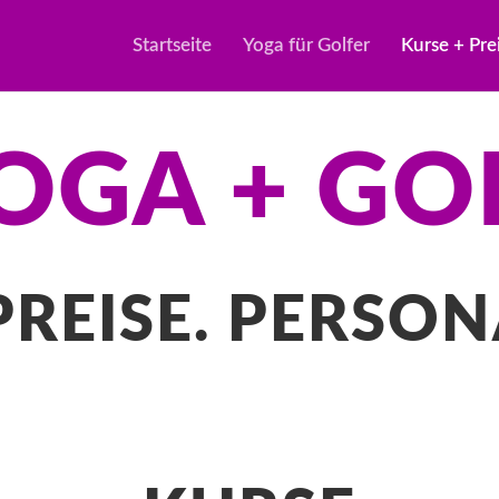
Startseite
Yoga für Golfer
Kurse + Pre
OGA + GO
PREISE. PERSO